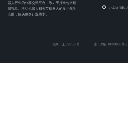
器人行业的分享交流平台，致力于打造包含机
v-club@hikro
器视觉、移动机器人和关节机器人的多元化生
态圈，解决更多行业需求。
浙ICP证 220127号
浙ICP备 19049906号-2