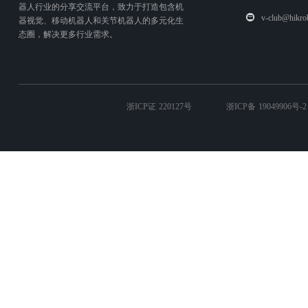
器人行业的分享交流平台，致力于打造包含机
v-club@hikro
器视觉、移动机器人和关节机器人的多元化生
态圈，解决更多行业需求。
浙ICP证 220127号
浙ICP备 19049906号-2