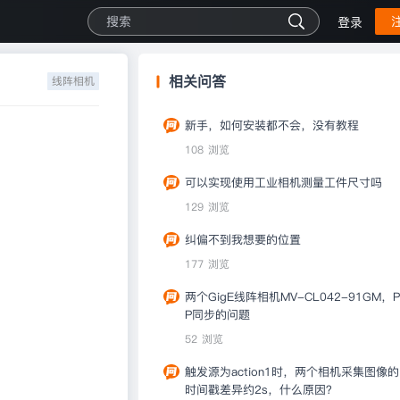
登录
相关问答
线阵相机
新手，如何安装都不会，没有教程
108 浏览
可以实现使用工业相机测量工件尺寸吗
129 浏览
纠偏不到我想要的位置
177 浏览
两个GigE线阵相机MV-CL042-91GM，P
P同步的问题
52 浏览
触发源为action1时，两个相机采集图像的
时间戳差异约2s，什么原因？