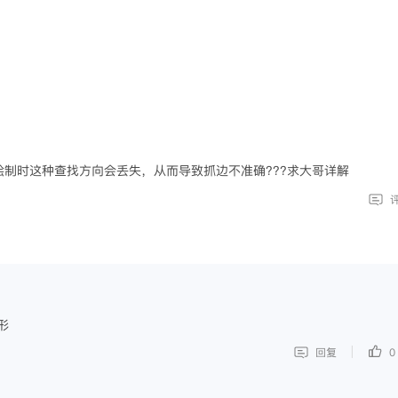
制时这种查找方向会丢失，从而导致抓边不准确???求大哥详解
形
|
回复
0