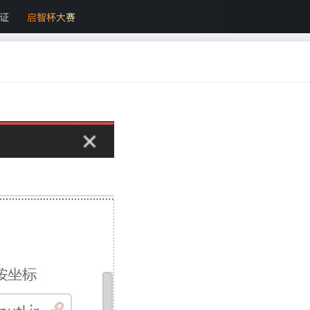
证
启智杯大赛