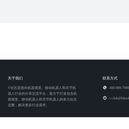
关于我们
联系方式
V社区是面向机器视觉、移动机器人和关节机
400-989-7998
器人行业的分享交流平台，致力于打造包含机
v-club@hikro
器视觉、移动机器人和关节机器人的多元化生
态圈，解决更多行业需求。