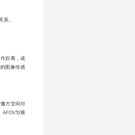
关系。
工作距离，成
大的图像传感
在像方空间对
，
AFOV
为镜