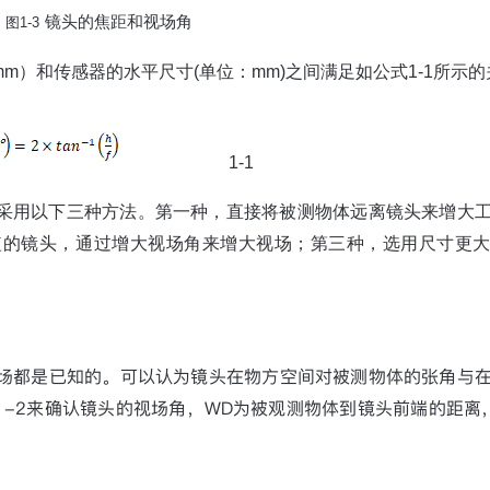
镜头的焦距和视场角
图
1-3
mm
）和传感器的水平尺寸
(
单位：
mm)
之间满足如公式
1-1
所示的
1-1
采用以下三种方法。第一种，直接将被测物体远离镜头来增大
短的镜头，通过增大视场角来增大视场；第三种，选用尺寸更
场都是已知的。可以认为镜头在物方空间对被测物体的张角与
1-2
来确认镜头的视场角，
WD
为被观测物体到镜头前端的距离