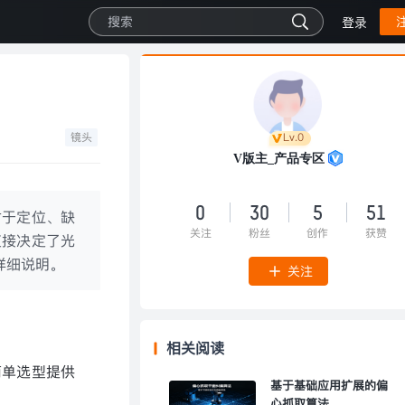
登录
镜头
Lv.0
V版主_产品专区
0
30
5
51
对于定位、缺
关注
粉丝
创作
获赞
直接决定了光
详细说明。
关注
相关阅读
简单选型提供
基于基础应用扩展的偏
心抓取算法