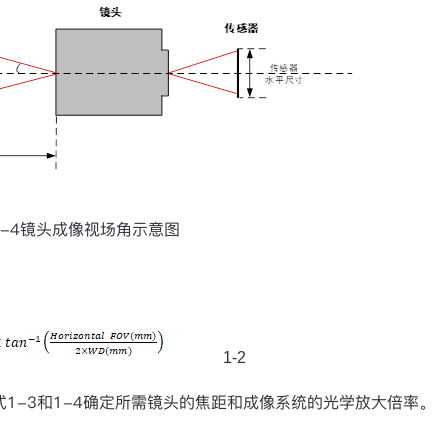
-4
镜头成像视场角示意图
1-2
式
1-3
和
1-4
确定所需镜头的焦距和成像系统的光学放大倍率。