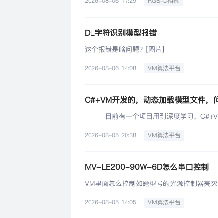
2026-08-06 17:29
RGB-D相机
DL字符识别模型报错
这个报错是啥问题？[图片]
2026-08-06 14:08
VM算法平台
C#+VM开发的，动态加载模型文件，
目前有一个项目用到深度学习，C#+VM
private void setCurDLFile()
2026-08-05 20:38
VM算法平台
{
string tempStr;
tempStr = FC.GetFullPathByPureName(G
MV-LE200-90W-6D怎么串口控制
IMVSCnnClassifyModuCTool DLModule
DLModule.ModuParams.LoadModelPa
VM里面怎么控制如题型号的光源控制器亮
}
2026-08-05 14:05
VM算法平台