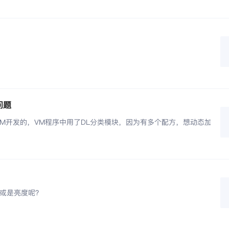
问题
开发的，VM程序中用了DL分类模块，因为有多个配方，想动态加载DL
var.SysVar.VMDLfileDir, Gvar.SysVar.CurRecipe, "*.bin");
 = (IMVSCnnClassifyModuCTool)VmSolution.Instance["流程1.D
th = tempStr;
灭或是亮度呢？