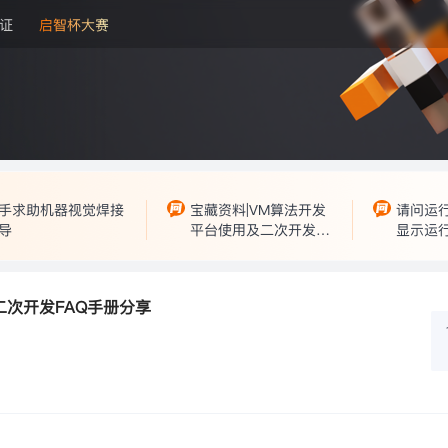
证
启智杯大赛
手求助机器视觉焊接
宝藏资料|VM算法开发
请问运
导
平台使用及二次开发F
显示运
AQ手册分享
以及不
二次开发FAQ手册分享