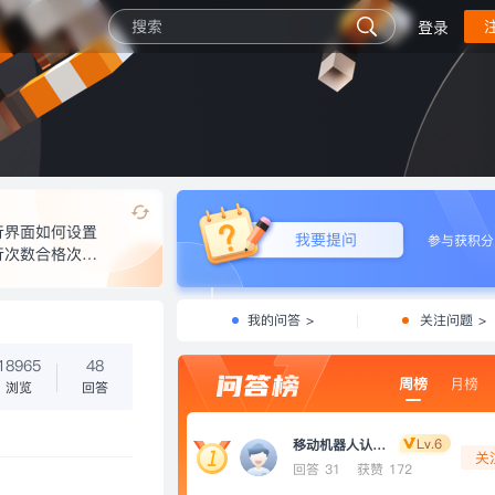
登录
行界面如何设置
我要提问
参与获积分
行次数合格次数
合格次数
我的问答 >
关注问题 >
18965
48
周榜
月榜
浏览
回答
Lv.6
移动机器人认证小助手
关
回答 31
获赞 172