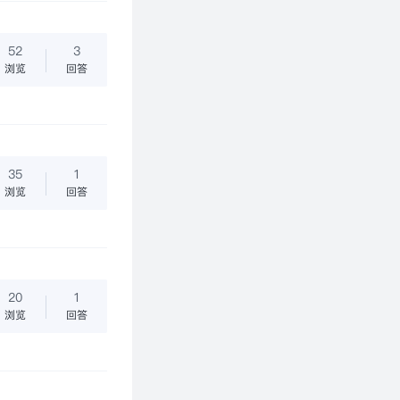
52
3
浏览
回答
35
1
浏览
回答
20
1
上周使用过程中发现光源在点亮时频闪，然后熄灭。看了下控制器发现PW
浏览
回答