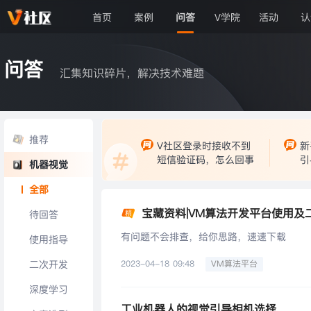
首页
案例
问答
V学院
活动
认
问答
汇集知识碎片，解决技术难题
推荐
V社区登录时接收不到
新
短信验证码，怎么回事
引
机器视觉
全部
宝藏资料|VM算法开发平台使用及
待回答
有问题不会排查，给你思路，速速下载
使用指导
二次开发
2023-04-18 09:48
VM算法平台
深度学习
工业机器人的视觉引导相机选择