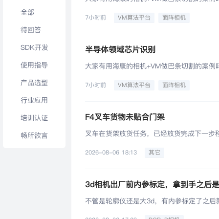
全部
7小时前
VM算法平台
面阵相机
待回答
SDK开发
半导体领域芯片识别
使用指导
大家有用海康的相机+VM做巴条切割的案例
产品选型
7小时前
VM算法平台
面阵相机
行业应用
F4叉车货物未贴合门架
培训认证
叉车在货架放货任务，已经放货完成下一步
畅所欲言
2026-08-06 18:13
其它
3d相机出厂前内参标定，拿到手之后
不管是轮廓仪还是大3d，有内参标定了之