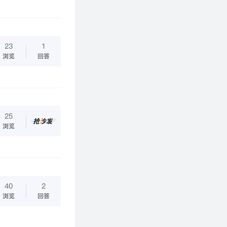
23
1
浏览
回答
25
分类模块的模型文件，C#的程序可以运行没有报错，但是文件不能加载
浏览
L分类C1"];
40
2
浏览
回答