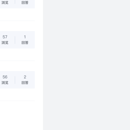
浏览
回答
57
1
浏览
回答
56
2
动标定流程，有劳各位前辈们指点迷津，谢谢！
浏览
回答