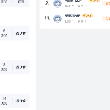
Lv.1
Vuser_322PMs0STvwxM
浏览
回答
9.
关
回答 2
获赞 0
Lv.1
爱学习的萱
10.
关
回答 1
获赞 2
5
浏览
8
浏览
14
不就可以吗
浏览