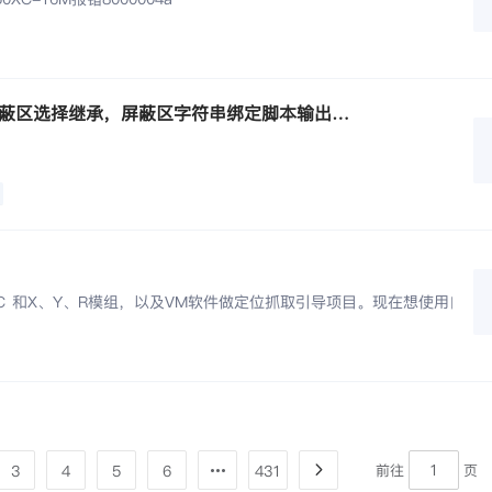
VisionMaster中高精度匹配模块中，屏蔽区选择继承，屏蔽区字符串绑定脚本输出的字符串格式
C 和X、Y、R模组，以及VM软件做定位抓取引导项目。现在想使用自
3
4
5
6
431
前往
页