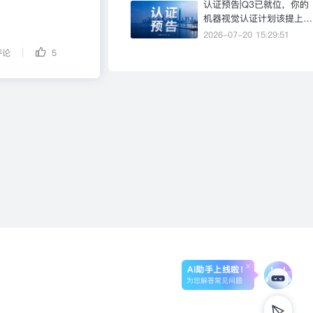
认证预告|Q3已就位，你的
机器视觉认证计划该提上日
程了
2026-07-20 15:29:51
|
评论
5
Ai助手上线啦！
为您解答常见问题