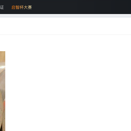
证
启智杯大赛