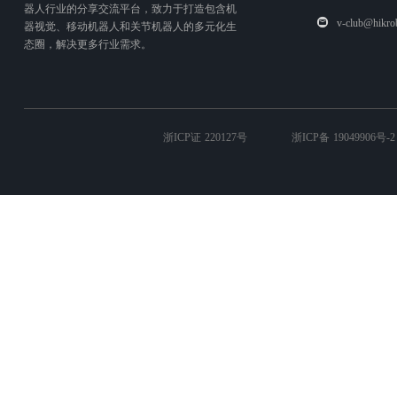
器人行业的分享交流平台，致力于打造包含机
v-club@hikro
器视觉、移动机器人和关节机器人的多元化生
态圈，解决更多行业需求。
浙ICP证 220127号
浙ICP备 19049906号-2