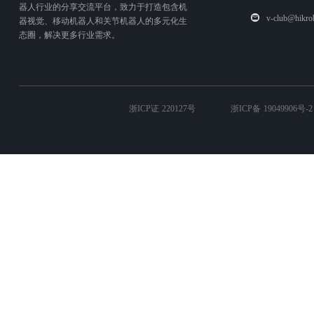
器人行业的分享交流平台，致力于打造包含机
v-club@hikro
器视觉、移动机器人和关节机器人的多元化生
态圈，解决更多行业需求。
浙ICP证 220127号
浙ICP备 19049906号-2