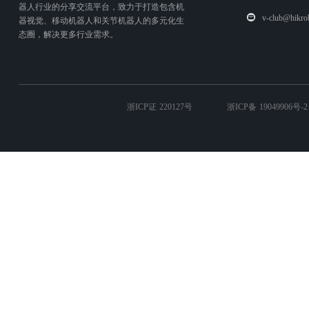
器人行业的分享交流平台，致力于打造包含机
v-club@hikro
器视觉、移动机器人和关节机器人的多元化生
态圈，解决更多行业需求。
浙ICP证 220127号
浙ICP备 19049906号-2