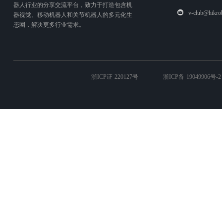
器人行业的分享交流平台，致力于打造包含机
v-club@hikro
器视觉、移动机器人和关节机器人的多元化生
态圈，解决更多行业需求。
浙ICP证 220127号
浙ICP备 19049906号-2