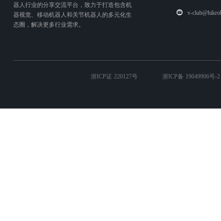
器人行业的分享交流平台，致力于打造包含机
v-club@hikro
器视觉、移动机器人和关节机器人的多元化生
态圈，解决更多行业需求。
浙ICP证 220127号
浙ICP备 19049906号-2