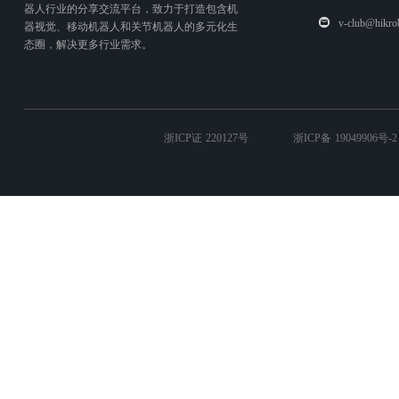
器人行业的分享交流平台，致力于打造包含机
v-club@hikro
器视觉、移动机器人和关节机器人的多元化生
态圈，解决更多行业需求。
浙ICP证 220127号
浙ICP备 19049906号-2