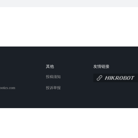
其他
友情链接
投稿须知
botics.com
投诉举报
浙公网安备 33010802013223号
©️2026杭州海康机器人股份有