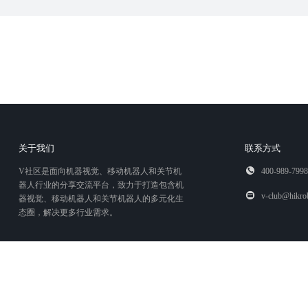
关于我们
联系方式
V社区是面向机器视觉、移动机器人和关节机
400-989-7998
器人行业的分享交流平台，致力于打造包含机
v-club@hikro
器视觉、移动机器人和关节机器人的多元化生
态圈，解决更多行业需求。
浙ICP证 220127号
浙ICP备 19049906号-2