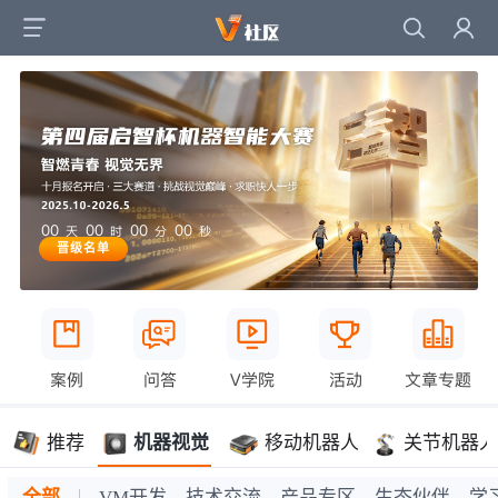
00
00
00
00
天
时
分
秒
晋级名单
案例
问答
V学院
活动
文章专题
推荐
机器视觉
移动机器人
关节机器人
全部
VM开发
技术交流
产品专区
生态伙伴
学