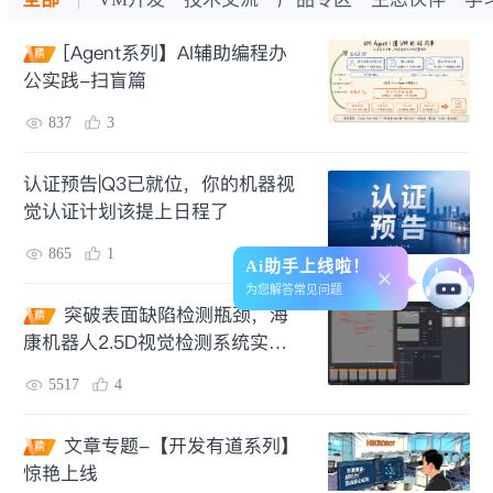
[Agent系列】AI辅助编程办
精
公实践-扫盲篇
837
3
认证预告|Q3已就位，你的机器视
觉认证计划该提上日程了
865
1
Ai助手上线啦！
为您解答常见问题
突破表面缺陷检测瓶颈，海
精
康机器人2.5D视觉检测系统实现
“软硬一体”高效检测
5517
4
文章专题-【开发有道系列】
精
惊艳上线