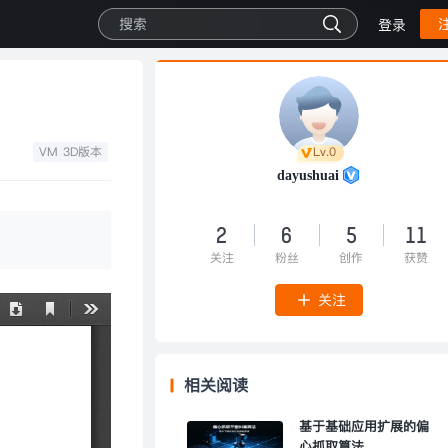
登录
VM 3D版本
Lv.0
dayushuai
2
6
5
11
关注
粉丝
创作
获赞
关注
相关阅读
基于基础应用扩展的偏
心抓取算法