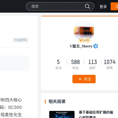
登录
行业资讯
Lv.0
V版主_Sherry
5
588
113
1074
关注
粉丝
创作
获赞
关注
解析四大核心
相关阅读
；SC300
基于基础应用扩展的偏
实现柔性化生
心抓取算法