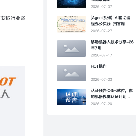
2026-07-07
可获取行业案
[Agent系列】AI辅助编
程办公实践-扫盲篇
！
2026-07-27
移动机器人技术分享-26
年7月
2026-07-17
HCT操作
2026-07-23
认证预告|Q3已就位，你
的机器视觉认证计划该
提上日程了
2026-07-20