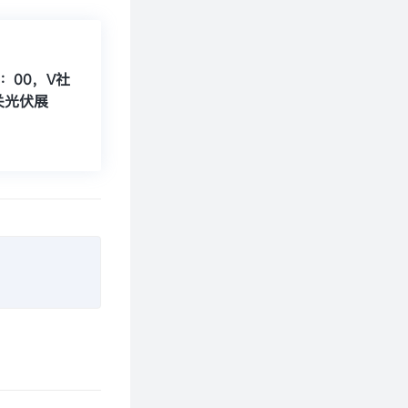
6：00，V社
关光伏展