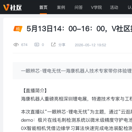
首页
案例
问答
V学院
活动
认
5月13日14：00-16：00，V
674
0
分享
2026-05-12 19:52
一眼辨芯·锂电无忧—海康机器人技术专家带你体验锂
【直播简介】
海康机器人重磅亮相深圳锂电展，特邀技术专家与工
本次直播以“一眼辨芯·锂电无忧”为主题，通过“云
demo：极片在线毛刺检测系统以微米级精度守护电池
0X智能相机凭借边缘学习算法快速完成电池装配检