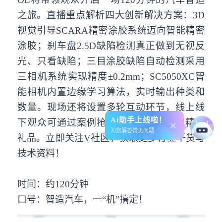
之旅。直播重点解析四大创新解决方案：3D
视觉引导SCARA精密涂胶系统迈向智能精密
涂胶；刹车盘2.5D缺陷检测真正做到无视反
光、只看缺陷；三目涂胶缺陷自动检测采用
三相机系统实现精度±0.2mm；SC5050XC智
能相机内置边缘学习算法，实时输出种类和
数量。现场还将设置多轮互动环节，线上线
Ai助手上线啦！
下观众可通过案例抢答、技术问答赢取精美
为您解答常见问题
礼品。立即关注V社区，获取更多行业干货与
技术资料！
时间：约120分钟
口号：智造汽车，一“机”搞定！