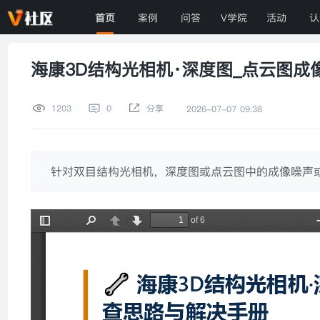
首页
案例
问答
V学院
活动
认
海康3D结构光相机·深度图_点云图
1203
0
分享
2026-07-07 09:38
针对双目结构光相机，深度图或点云图中的成像噪声