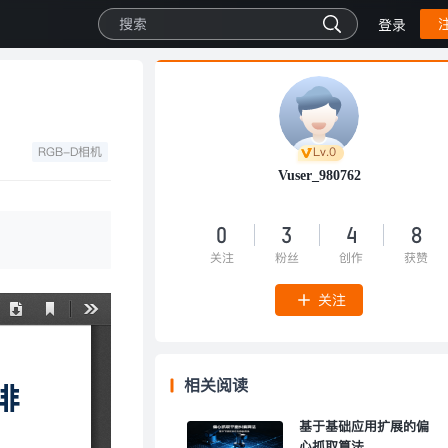
登录
RGB-D相机
Lv.0
Vuser_980762
0
3
4
8
关注
粉丝
创作
获赞
关注
相关阅读
基于基础应用扩展的偏
心抓取算法