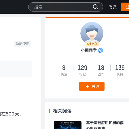
登录
功能使用
Lv.0
小周同学
8
129
18
139
关注
粉丝
创作
获赞
关注
相关阅读
在500天，
基于基础应用扩展的偏
心抓取算法