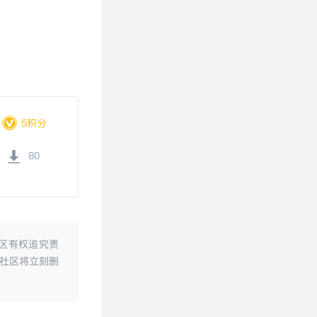
5积分
80
区有权追究责
社区将立刻删