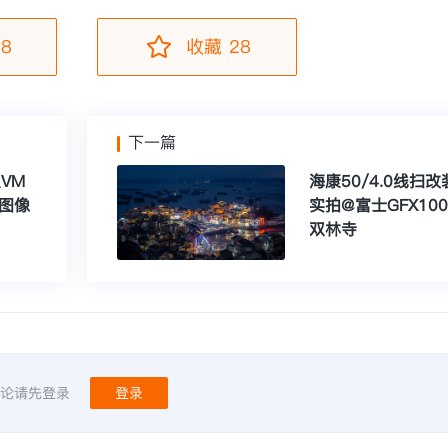
8
收藏 28
下一篇
VM
海康50/4.0线扫
行图像
实拍@富士GFX10
双林寺
论请先登录
登录