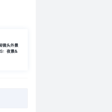
改装镜头外景
0S：夜景&