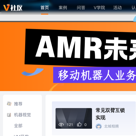
首页
案例
问答
V学院
活动
认
推荐
常见双臂互锁
机器视觉
实现
121
0
全部
北城相拥