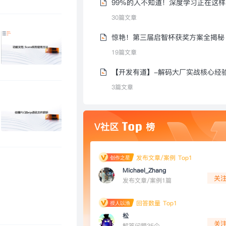
9
30篇文章
惊艳！第三届启智杯获奖方案全揭秘
19篇文章
【开发有道】-解码大厂实战核心经
3篇文章
V社区
榜
发布文章/案例 Top1
Michael_Zhang
关
发布文章/案例1篇
回答数量 Top1
松
关
解答问题35个