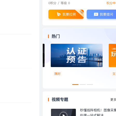
0积分 / 等级 0
积分中
+30
我要投稿
我要提问
热门
作
限时
文
视频专题
更
秒懂线阵相机！图像采
处理一站式解决