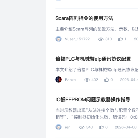
Scara阵列指令的使用方法
主要介绍Scara阵列的配置方法、示教，以及Array
Vuser_151722
310
1
2
倍福PLC与机械臂eip通讯协议配置
本文介绍了倍福PLC与机械臂eip通讯协议
Baoze
402
0
2026-04-
IO板EEPROM问题示教器操作指导
当时示教器出现“从站连接个数与配置个数
稍等”、“控制器初始化失败，错误码：0x821c8
报警可使用此方法进行排查处理
ren
343
0
2026-04-08