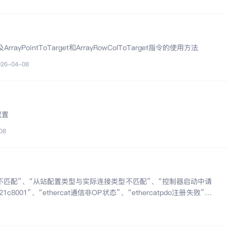
PointToTarget和ArrayRowColToTarget指令的使用方法
026-04-08
配置
08
不匹配”、“从站配置类型与实际连接类型不匹配”、“控制器启动中请
001”、“ethercat通信非OP状态”、“ethercatpdo注册失败”等