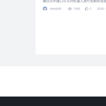
通过SDK接口可以对机器人进行控制和信
于C/C++开发的六轴关节机器人SDK
itfish629
1595
2
2025-
中