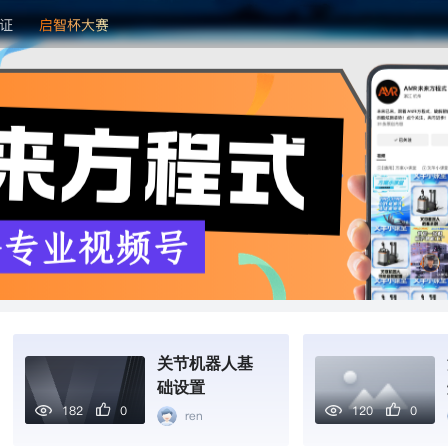
证
启智杯大赛
关节机器人基
础设置
182
0
120
0
ren