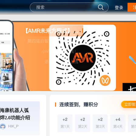
登录
【AMR未来方程式】移动机器人的专业微信
第四届启智杯机器智能大赛
小V智能助手上线！
语音自助全新上线
连续签到，赚积分
立即签
海康机器人弧
焊2.0功能介绍
+2
+2
+2
+4
+
HIK_P
第1天
第2天
第3天
第4天
第