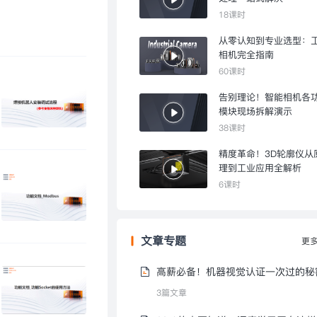
18课时
从零认知到专业选型：
相机完全指南
60课时
告别理论！智能相机各
模块现场拆解演示
38课时
精度革命！3D轮廓仪从
理到工业应用全解析
6课时
文章专题
更
高薪必备！机器视觉认证一次过的秘
3篇文章