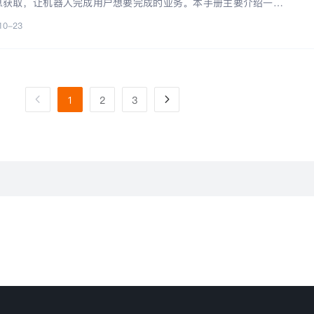
息获取，让机器人完成用户想要完成的业务。本手册主要介绍一个基
，接口调用流程和开发环境搭建，旨在让开发者快速切换到业务开发流程
10-23
1
2
3