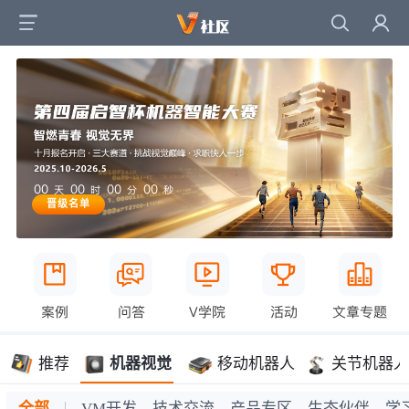
00
00
00
00
天
时
分
秒
晋级名单
案例
问答
V学院
活动
文章专题
推荐
机器视觉
移动机器人
关节机器人
全部
VM开发
技术交流
产品专区
生态伙伴
学