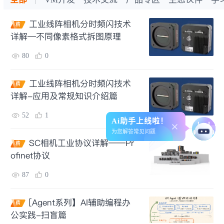
工业线阵相机分时频闪技术
精
详解—不同像素格式拆图原理
80
0
工业线阵相机分时频闪技术
精
详解-应用及常规知识介绍篇
52
1
Ai助手上线啦！
为您解答常见问题
SC相机工业协议详解——Pr
精
ofinet协议
87
0
[Agent系列】AI辅助编程办
精
公实践-扫盲篇