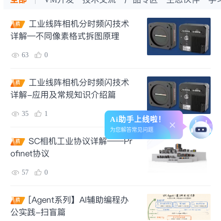
工业线阵相机分时频闪技术
精
详解—不同像素格式拆图原理
63
0
工业线阵相机分时频闪技术
精
详解-应用及常规知识介绍篇
35
1
Ai助手上线啦！
为您解答常见问题
SC相机工业协议详解——Pr
精
ofinet协议
57
0
[Agent系列】AI辅助编程办
精
公实践-扫盲篇