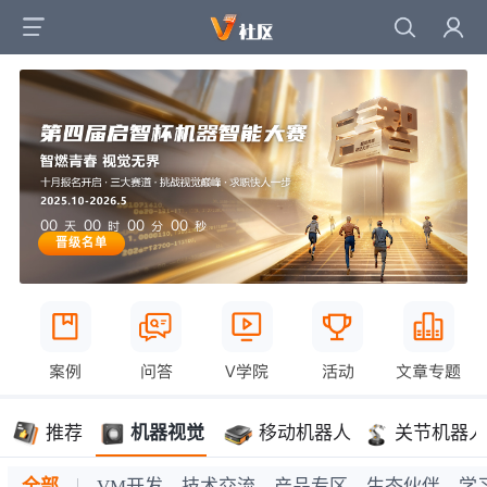
00
00
00
00
天
时
分
秒
晋级名单
案例
问答
V学院
活动
文章专题
推荐
机器视觉
移动机器人
关节机器人
全部
VM开发
技术交流
产品专区
生态伙伴
学