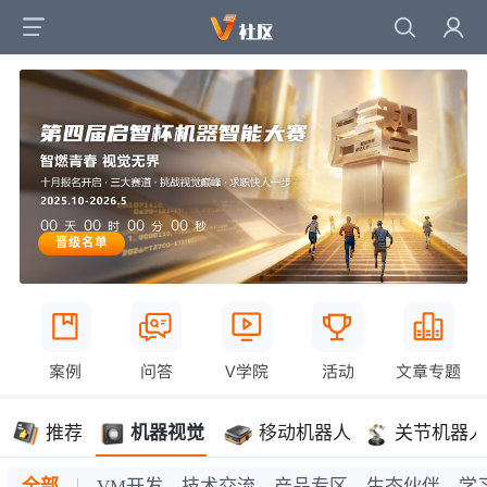
00
00
00
00
天
时
分
秒
晋级名单
案例
问答
V学院
活动
文章专题
推荐
机器视觉
移动机器人
关节机器人
全部
VM开发
技术交流
产品专区
生态伙伴
学