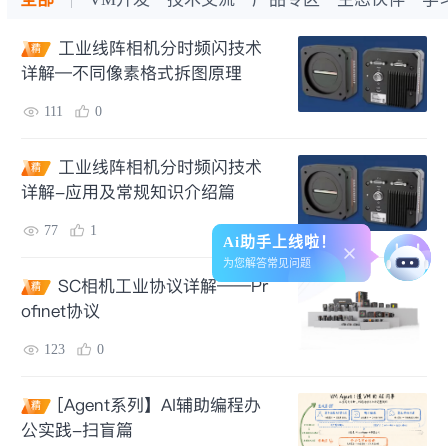
工业线阵相机分时频闪技术
精
详解—不同像素格式拆图原理
111
0
工业线阵相机分时频闪技术
精
详解-应用及常规知识介绍篇
77
1
Ai助手上线啦！
为您解答常见问题
SC相机工业协议详解——Pr
精
ofinet协议
123
0
[Agent系列】AI辅助编程办
精
公实践-扫盲篇