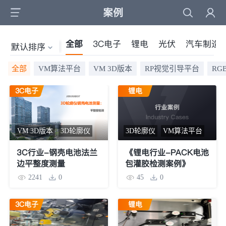
案例
全部
3C电子
锂电
光伏
汽车制造
默认排序
全部
VM算法平台
VM 3D版本
RP视觉引导平台
RG
3C电子
锂电
VM 3D版本
3D轮廓仪
3D轮廓仪
VM算法平台
3C行业-钢壳电池法兰
《锂电行业-PACK电池
边平整度测量
包灌胶检测案例》
2241
0
45
0
3C电子
锂电