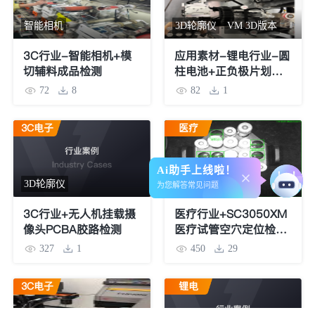
智能相机
3D轮廓仪
VM 3D版本
3C行业-智能相机+模
应用素材-锂电行业-圆
切辅料成品检测
柱电池+正负极片划线
检测
72
8
82
1
3C电子
医疗
Ai助手上线啦！
3D轮廓仪
智能相机
为您解答常见问题
3C行业+无人机挂载摄
医疗行业+SC3050XM
像头PCBA胶路检测
医疗试管空穴定位检测
案例
327
1
450
29
3C电子
锂电