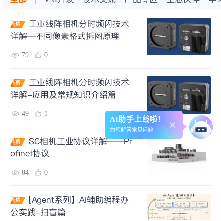
工业线阵相机分时频闪技术
精
详解—不同像素格式拆图原理
79
0
工业线阵相机分时频闪技术
精
详解-应用及常规知识介绍篇
49
1
Ai助手上线啦！
为您解答常见问题
SC相机工业协议详解——Pr
精
ofinet协议
84
0
[Agent系列】AI辅助编程办
精
公实践-扫盲篇