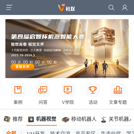
00
00
00
00
天
时
分
秒
晋级名单
案例
问答
V学院
活动
文章专题
推荐
机器视觉
移动机器人
关节机器人
全部
VM开发
技术交流
产品专区
生态伙伴
学