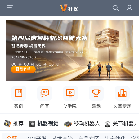
00
00
00
00
天
时
分
秒
晋级名单
案例
问答
V学院
活动
文章专题
推荐
机器视觉
移动机器人
关节机器人
全部
VM开发
技术交流
产品专区
生态伙伴
学