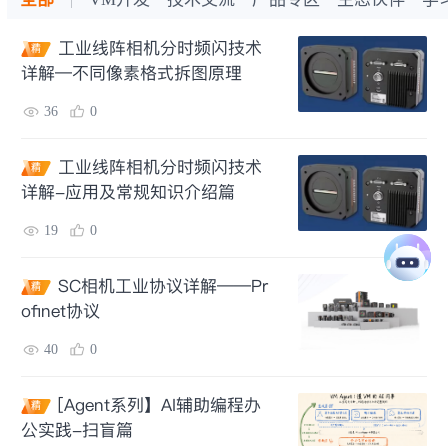
工业线阵相机分时频闪技术
精
详解—不同像素格式拆图原理
36
0
工业线阵相机分时频闪技术
精
详解-应用及常规知识介绍篇
19
0
SC相机工业协议详解——Pr
精
ofinet协议
40
0
[Agent系列】AI辅助编程办
精
公实践-扫盲篇